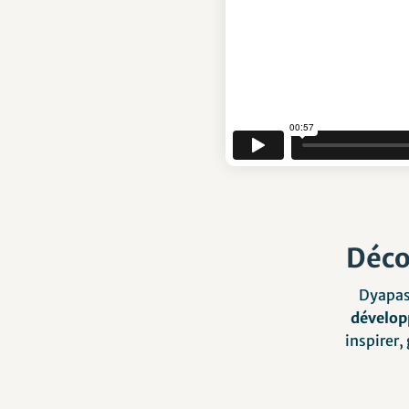
Déco
Dyapaso
dévelop
inspirer,