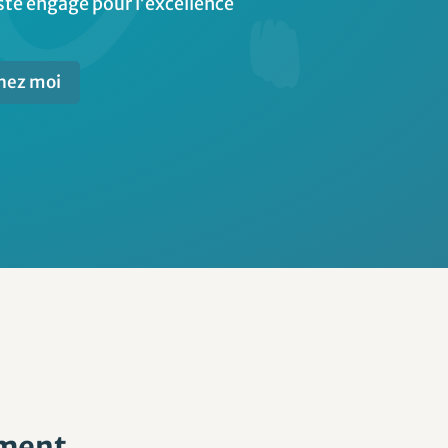
ste engagé pour l’excellence
chez moi
ement