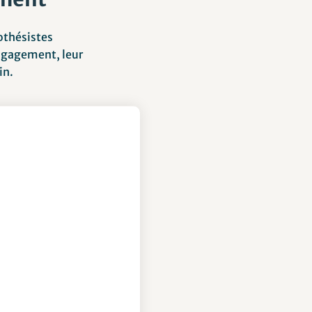
othésistes
engagement, leur
in.