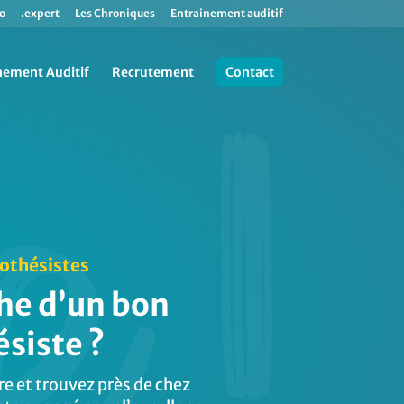
o
.expert
Les Chroniques
Entrainement auditif
nement Auditif
Recrutement
Contact
rothésistes
che d’un bon
siste ?
e et trouvez près de chez