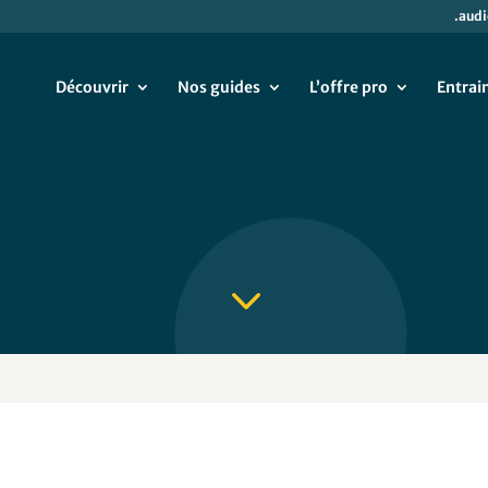
.audi
Découvrir
Nos guides
L’offre pro
Entrai
3