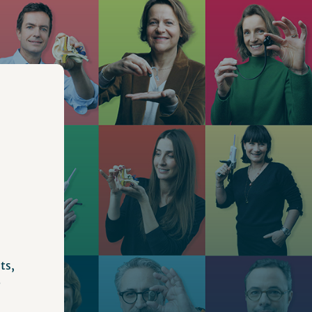
ts,
é