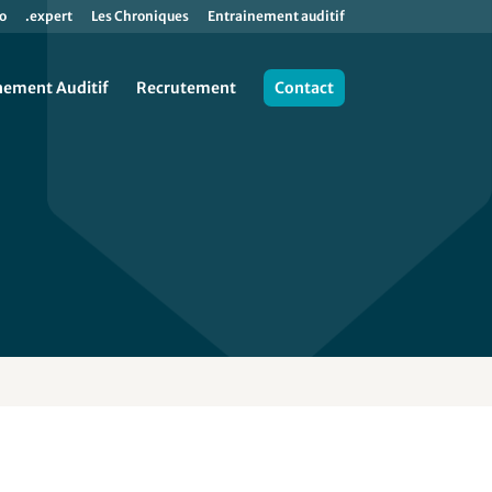
o
.expert
Les Chroniques
Entrainement auditif
nement Auditif
Recrutement
Contact