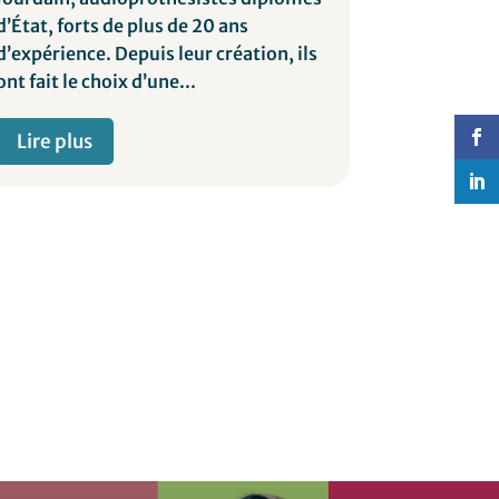
d’État, forts de plus de 20 ans
au service 
d’expérience. Depuis leur création, ils
Passionné 
ont fait le choix d’une...
GUTLEBEN, 
d’audiopro
Lire plus
Lire plu