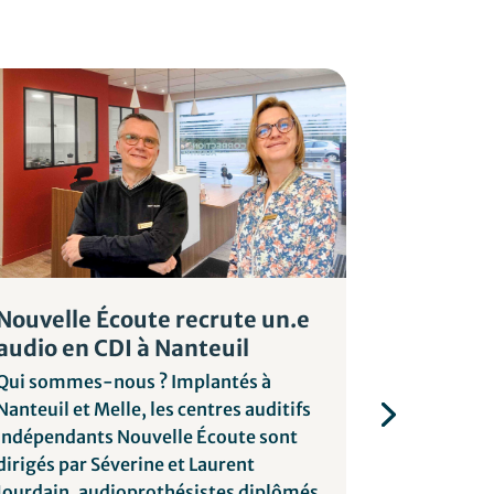
Nouvelle Écoute recrute un.e
Audition
audio en CDI à Nanteuil
un.audio
Rhin
Qui sommes-nous ? Implantés à
Nanteuil et Melle, les centres auditifs
Qui somme
indépendants Nouvelle Écoute sont
Haut-Rhin 
dirigés par Séverine et Laurent
centres Au
Jourdain, audioprothésistes diplômés
dans une vé