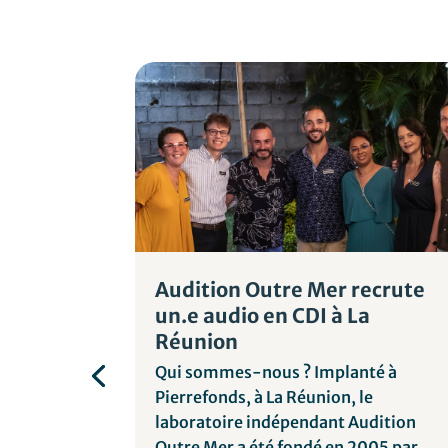
n·e
Audition Outre Mer recrute
Pays de
un.e audio en CDI à La
Réunion
ur
Qui sommes-nous ? Implanté à
enis Pouilly
Pierrefonds, à La Réunion, le
n Boch et
laboratoire indépendant Audition
ent les 10
Outre Mer a été fondé en 2005 par